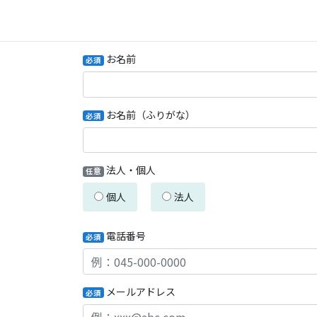
お名前
必須
お名前（ふりがな）
必須
法人・個人
任意
個人
法人
電話番号
必須
メールアドレス
必須