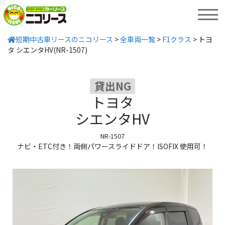
MENU
短期中古車リースのニコリース
>
全車両一覧
>
F1クラス
>
トヨ
タ シエンタHV(NR-1507)
貸出NG
トヨタ
シエンタHV
NR-1507
ナビ・ETC付き！両側パワースライドドア！ISOFIX 使用可！