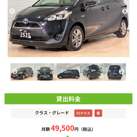
貸出料金
クラス・グレード
F1クラス
優
49,500
月額
円（税込）