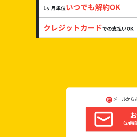
いつでも解約OK
1ヶ月単位
クレジットカード
での支払いOK
メールから
お
（24時