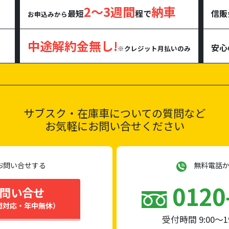
2～3週間
納車
最短
程で
信販
お申込みから
中途解約金無し!
安心
※クレジット月払いのみ
サブスク・在庫車に
ついての質問など
お気軽にお問い合せください
お問い合せする
無料電話か
0120
問い合せ
間対応・年中無休）
受付時間 9:00～1