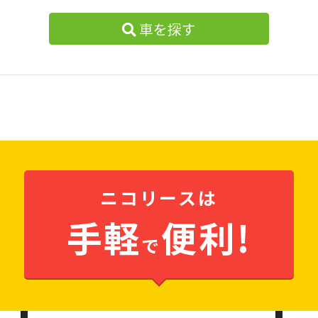
車を探す
ニコリースは
手軽
便利!
で