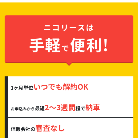
ニコリースは
手軽
便利!
で
いつでも解約OK
1ヶ月単位
2～3週間
納車
最短
程で
お申込みから
審査なし
信販会社の