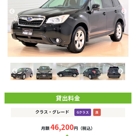
貸出料金
クラス・グレード
Gクラス
良
46,200
月額
円（税込）