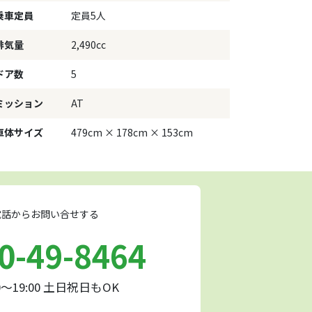
乗車定員
定員5人
排気量
2,490cc
ドア数
5
ミッション
AT
車体サイズ
479cm × 178cm × 153cm
話からお問い合せする
0-49-8464
0～19:00 土日祝日もOK