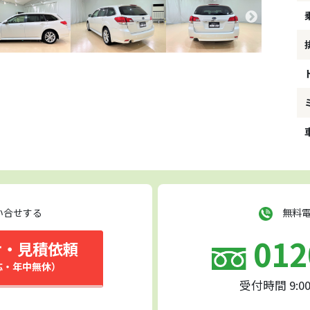
い合せする
無料電
012
せ・見積依頼
応・年中無休）
受付時間 9:0