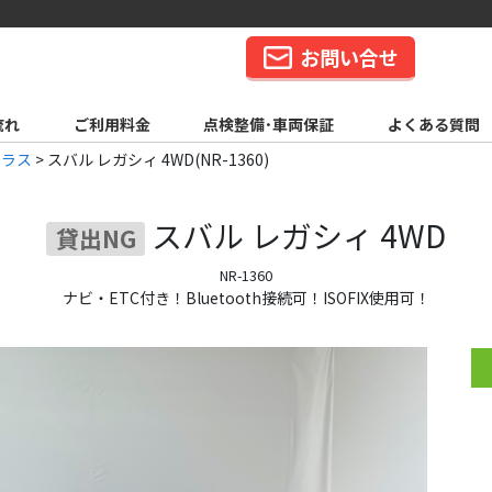
お問い合せ
流れ
ご利用料金
点検整備･車両保証
よくある質問
クラス
>
スバル レガシィ 4WD(NR-1360)
スバル
レガシィ 4WD
貸出NG
NR-1360
ナビ・ETC付き！Bluetooth接続可！ISOFIX使用可！