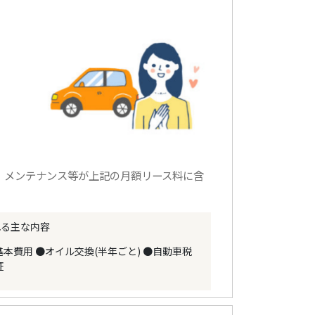
、メンテナンス等が上記の月額リース料に含
れる主な内容
基本費用
●オイル交換(半年ごと)
●自動車税
証