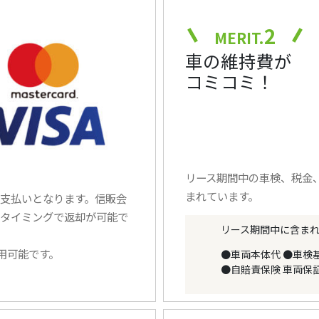
2
MERIT.
車の維持費が
コミコミ！
リース期間中の車検、税金
まれています。
支払いとなります。信販会
タイミングで返却が可能で
リース期間中に含ま
使用可能です。
●車両本体代
●車検
●自賠責保険
車両保