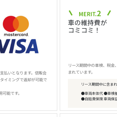
2
MERIT.
車の維持費が
コミコミ！
リース期間中の車検、税金
まれています。
支払いとなります。信販会
タイミングで返却が可能で
リース期間中に含ま
使用可能です。
●車両本体代
●車検
●自賠責保険
車両保