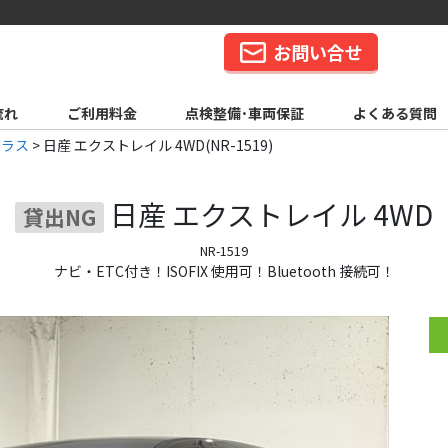
お問い合せ
流れ
ご利用料金
点検整備･車両保証
よくある質問
クラス
>
日産 エクストレイル 4WD(NR-1519)
日産
エクストレイル 4WD
貸出NG
NR-1519
ナビ・ETC付き！ISOFIX 使用可！Bluetooth 接続可！