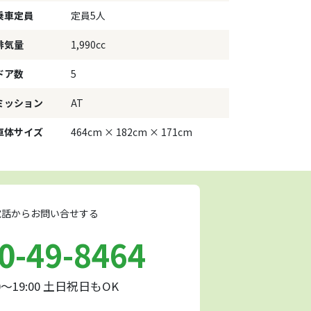
乗車定員
定員5人
排気量
1,990cc
ドア数
5
ミッション
AT
車体サイズ
464cm × 182cm × 171cm
話からお問い合せする
0-49-8464
0～19:00 土日祝日もOK