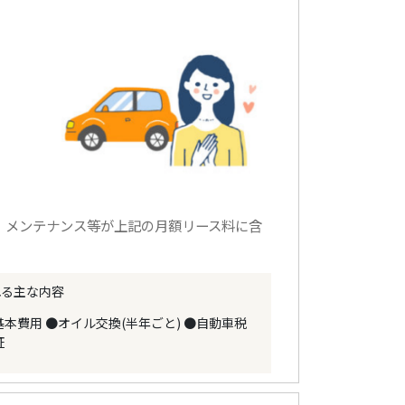
、メンテナンス等が上記の月額リース料に含
れる主な内容
基本費用
●オイル交換(半年ごと)
●自動車税
証