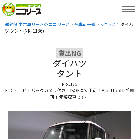
MENU
短期中古車リースのニコリース
>
全車両一覧
>
Kクラス
>
ダイハ
ツ タント(NR-1186)
貸出NG
ダイハツ
タント
NR-1186
ETC・ナビ・バックカメラ付き！ISOFIX 使用可！Bluettooth 接続
可！元喫煙車です。