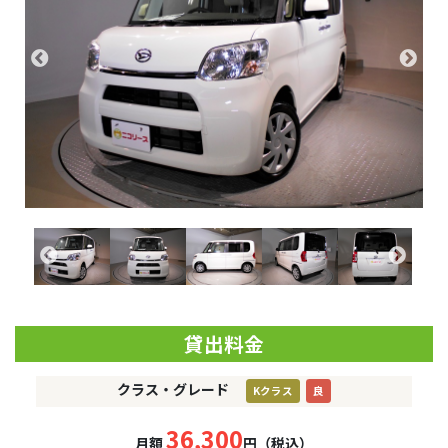
貸出料金
クラス・グレード
Kクラス
良
36,300
月額
円（税込）