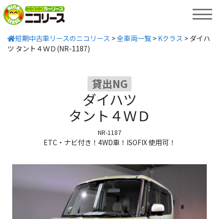
MENU
短期中古車リースのニコリース
>
全車両一覧
>
Kクラス
>
ダイハ
ツ タント４ＷＤ(NR-1187)
貸出NG
ダイハツ
タント４ＷＤ
NR-1187
ETC・ナビ付き！4WD車！ISOFIX 使用可！