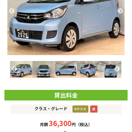
貸出料金
クラス・グレード
Kクラス
良
36,300
月額
円（税込）