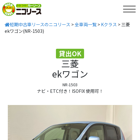
MENU
短期中古車リースのニコリース
>
全車両一覧
>
Kクラス
>
三菱
ekワゴン(NR-1503)
貸出OK
三菱
ekワゴン
NR-1503
ナビ・ETC付き！ISOFIX 使用可！