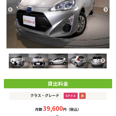
貸出料金
クラス・グレード
Sクラス
良
39,600
月額
円（税込）