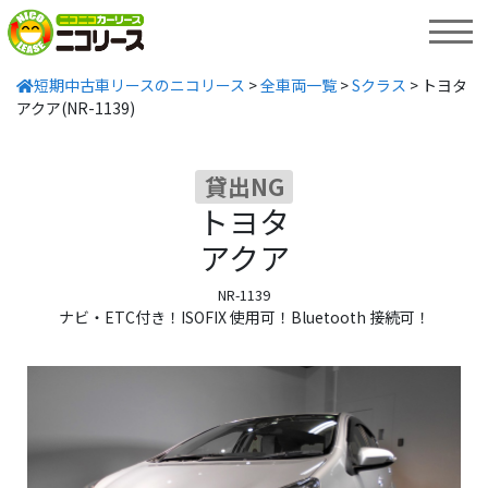
MENU
短期中古車リースのニコリース
>
全車両一覧
>
Sクラス
>
トヨタ
アクア(NR-1139)
貸出NG
トヨタ
アクア
NR-1139
ナビ・ETC付き！ISOFIX 使用可！Bluetooth 接続可！