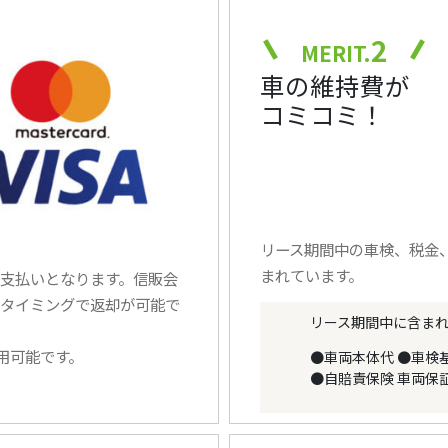
2
MERIT.
車の維持費が
コミコミ！
リース期間中の車検、税金
まれています。
支払いとなります。信販会
タイミングで返却が可能で
リース期間中に含ま
使用可能です。
●車両本体代
●車検
●自賠責保険
車両保