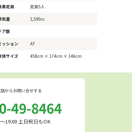
乗車定員
定員5人
排気量
1,590cc
ドア数
ミッション
AT
車体サイズ
458cm × 174cm × 146cm
話からお問い合せする
0-49-8464
0～19:00 土日祝日もOK