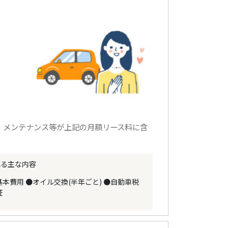
、メンテナンス等が上記の月額リース料に含
れる主な内容
基本費用
●オイル交換(半年ごと)
●自動車税
証