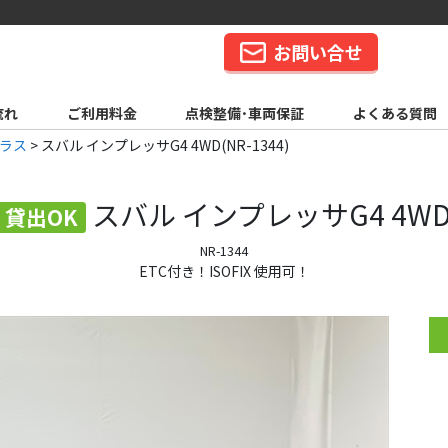
お問い合せ
流れ
ご利用料金
点検整備･車両保証
よくある質問
クラス
>
スバル インプレッサG4 4WD(NR-1344)
スバル
インプレッサG4 4W
貸出OK
NR-1344
ETC付き！ISOFIX 使用可！