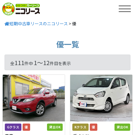
MENU
短期中古車リースのニコリース
>
優
優一覧
111
1〜12
全
件中
件目を表示
Gクラス
優
貸出OK
Kクラス
優
貸出OK