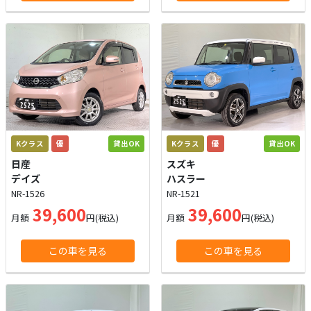
Kクラス
優
貸出OK
Kクラス
優
貸出OK
日産
スズキ
デイズ
ハスラー
NR-1526
NR-1521
39,600
39,600
月額
円(税込)
月額
円(税込)
この車を見る
この車を見る