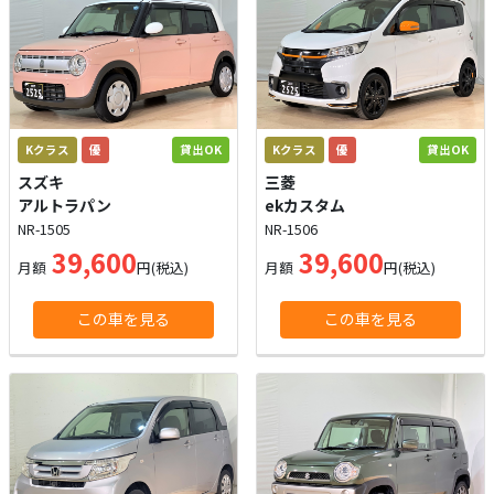
Kクラス
優
貸出OK
Kクラス
優
貸出OK
スズキ
三菱
アルトラパン
ekカスタム
NR-1505
NR-1506
39,600
39,600
月額
円(税込)
月額
円(税込)
この車を見る
この車を見る