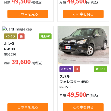
49,500
49,500
月額
円(税込)
月額
円(税込)
この車を見る
この車を見る
Kクラス
優
貸出OK
ホンダ
N-BOX
NR-1556
39,600
月額
円(税込)
Gクラス
優
貸出OK
スバル
フォレスター 4WD
NR-1558
49,500
月額
円(税込)
この車を見る
この車を見る