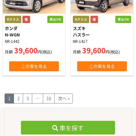
Kクラス
優
貸出OK
Kクラス
優
貸出OK
ホンダ
スズキ
N-WGN
ハスラー
NR-1442
NR-1417
39,600
39,600
月額
円(税込)
月額
円(税込)
この車を見る
この車を見る
1
2
3
…
10
次へ »
車を探す