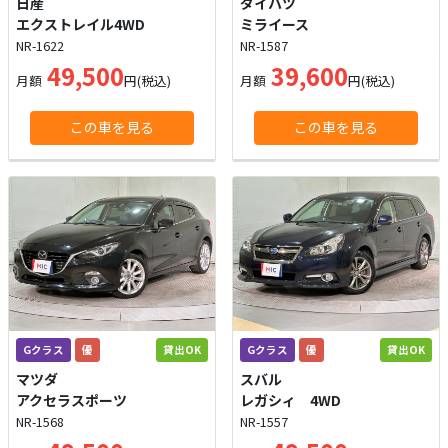
日産
ダイハツ
エクストレイル4WD
ミライース
NR-1622
NR-1587
49,500
39,600
月額
円(税込)
月額
円(税込)
この車を見る
この車を見る
Gクラス
優
貸出OK
Gクラス
優
貸出OK
マツダ
スバル
アクセラスポーツ
レガシィ 4WD
NR-1568
NR-1557