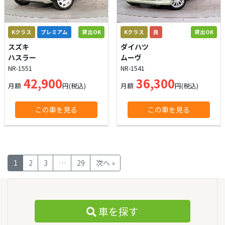
Kクラス
プレミアム
貸出OK
Kクラス
良
貸出OK
スズキ
ダイハツ
ハスラー
ムーヴ
NR-1551
NR-1541
42,900
36,300
月額
円(税込)
月額
円(税込)
この車を見る
この車を見る
1
2
3
…
29
次へ »
車を探す