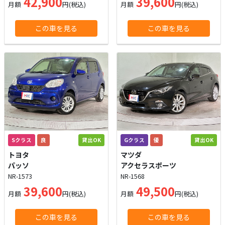
42,900
39,600
月額
円(税込)
月額
円(税込)
この車を見る
この車を見る
Sクラス
良
貸出OK
Gクラス
優
貸出OK
トヨタ
マツダ
パッソ
アクセラスポーツ
NR-1573
NR-1568
39,600
49,500
月額
円(税込)
月額
円(税込)
この車を見る
この車を見る