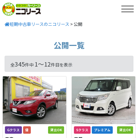
MENU
短期中古車リースのニコリース
>
公開
公開一覧
345
1〜12
全
件中
件目を表示
Gクラス
優
貸出OK
Sクラス
プレミアム
貸出OK