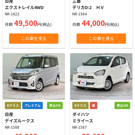
日産
三菱
エクストレイル4WD
デリカD:2 ＨＶ
NR-1622
NR-1584
49,500
44,000
月額
円(税込)
月額
円(税込)
この車を見る
この車を見る
Kクラス
プレミアム
貸出OK
Kクラス
優
貸出OK
日産
ダイハツ
デイズルークス
ミライース
NR-1588
NR-1587