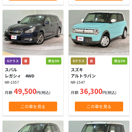
Gクラス
優
貸出OK
Kクラス
良
貸出OK
スバル
スズキ
レガシィ 4WD
アルトラパン
NR-1557
NR-1547
49,500
36,300
月額
円(税込)
月額
円(税込)
この車を見る
この車を見る