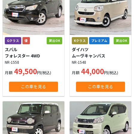
Gクラス
優
貸出OK
Kクラス
プレミアム
貸出OK
スバル
ダイハツ
フォレスター 4WD
ムーヴキャンバス
NR-1558
NR-1548
49,500
44,000
月額
円(税込)
月額
円(税込)
この車を見る
この車を見る