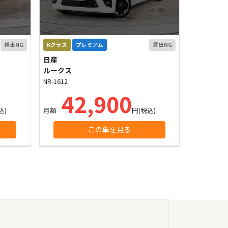
貸出NG
Kクラス
プレミアム
貸出NG
日産
ルークス
NR-1612
42,900
込)
月額
円(税込)
この車を見る