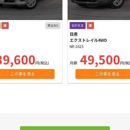
優
貸出NG
Gクラス
優
日産
エクストレイル4WD
NR-1615
9,600
49,500
円(税込)
月額
円(税
この車を見る
この車を見る