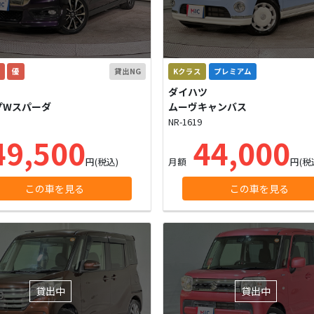
優
貸出NG
Kクラス
プレミアム
ダイハツ
プWスパーダ
ムーヴキャンバス
NR-1619
9,500
44,000
円(税込)
月額
円(税
この車を見る
この車を見る
貸出中
貸出中