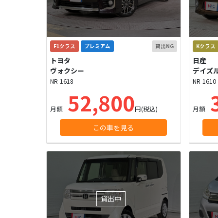
F1クラス
プレミアム
貸出NG
Kクラス
トヨタ
日産
ヴォクシー
デイズ
NR-1618
NR-1610
52,800
3
月額
円(税込)
月額
この車を見る
貸出中