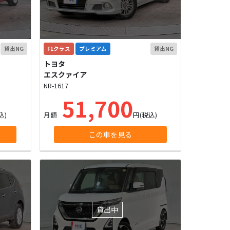
貸出NG
F1クラス
プレミアム
貸出NG
トヨタ
エスクァイア
NR-1617
51,700
込)
月額
円(税込)
この車を見る
貸出中