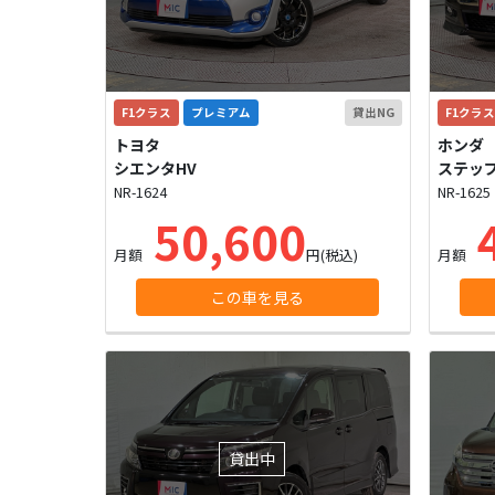
F1クラス
プレミアム
貸出NG
F1クラス
トヨタ
ホンダ
シエンタHV
ステッ
NR-1624
NR-1625
50,600
4
月額
円(税込)
月額
この車を見る
貸出中