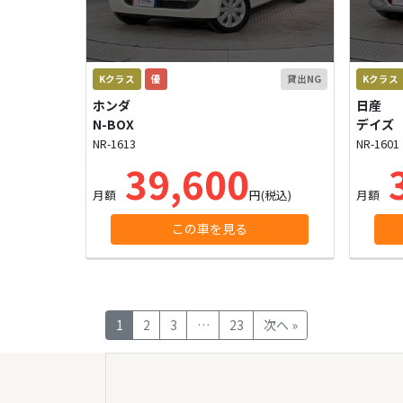
Kクラス
優
貸出NG
Kクラス
ホンダ
日産
N-BOX
デイズ
NR-1613
NR-1601
39,600
3
月額
円(税込)
月額
この車を見る
1
2
3
…
23
次へ »