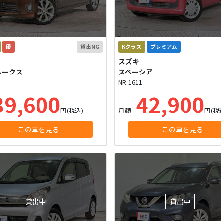
優
貸出NG
Kクラス
プレミアム
スズキ
ルークス
スペーシア
NR-1611
9,600
42,900
円(税込)
月額
円(税
この車を見る
この車を見る
貸出中
貸出中