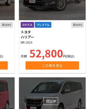
貸出NG
Gクラス
プレミアム
貸出NG
トヨタ
ハリアー
NR-1623
52,800
込)
月額
円(税込)
この車を見る
貸出中