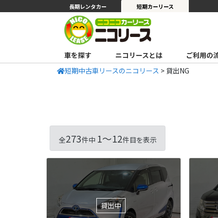
長期レンタカー
短期カーリース
車を探す
ニコリースとは
ご利用の
短期中古車リースのニコリース
>
貸出NG
273
1〜12
全
件中
件目を表示
貸出中